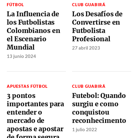
FÚTBOL
CLUB GUABIRÁ
La Influencia de
Los Desafíos de
los Futbolistas
Convertirse en
Colombianos en
Futbolista
el Escenario
Profesional
Mundial
27 abril 2023
13 junio 2024
APUESTAS FÚTBOL
CLUB GUABIRÁ
3 pontos
Futebol: Quando
importantes para
surgiu e como
entender o
conquistou
mercado de
reconhecimento
apostas e apostar
1 julio 2022
de forma segura